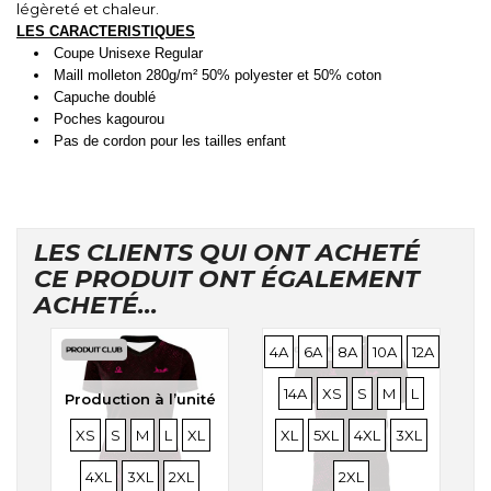
légèreté et chaleur.
LES CARACTERISTIQUES
Coupe Unisexe Regular
Maill molleton 280g/m² 50% polyester et 50% coton
Capuche doublé
Poches kagourou
Pas de cordon pour les tailles enfant
LES CLIENTS QUI ONT ACHETÉ
CE PRODUIT ONT ÉGALEMENT
ACHETÉ...
Production à l’unité
TAILLES
TAILLES
TAILLES
TAILLES
TAILLES
4A
6A
8A
10A
12A
TAILLES
TAILLES
TAILLES
TAILLES
TAILLES
TAILLE
14A
XS
S
M
L
Production à l’unité
TAILLES
TAILLES
TAILLES
TAILLES
TAILLES
TAILLES
TAILLES
TAILLES
TAILLES
TAILLE
XS
S
M
L
XL
XL
5XL
4XL
3XL
TAILLES
TAILLES
4XL
3XL
2XL
2XL