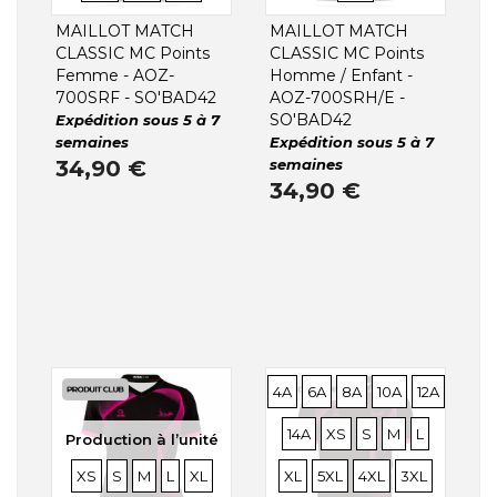
MAILLOT MATCH
MAILLOT MATCH
CLASSIC MC Points
CLASSIC MC Points
Femme - AOZ-
Homme / Enfant -
700SRF - SO'BAD42
AOZ-700SRH/E -
SO'BAD42
Expédition sous 5 à 7
semaines
Expédition sous 5 à 7
34,90 €
semaines
34,90 €
Production à l’unité
TAILLES
TAILLES
TAILLES
TAILLES
TAILLES
4A
6A
8A
10A
12A
TAILLES
TAILLES
TAILLES
TAILLES
TAILLES
TAILLE
14A
XS
S
M
L
Production à l’unité
TAILLES
TAILLES
TAILLES
TAILLES
TAILLES
TAILLES
TAILLES
TAILLES
TAILLES
TAILLE
XS
S
M
L
XL
XL
5XL
4XL
3XL