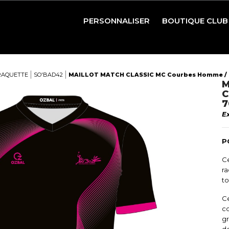
PERSONNALISER
BOUTIQUE CLUB
BASKETBALL
FOOTBALL
RAQUETTE
SO'BAD42
MAILLOT MATCH CLASSIC MC Courbes Homme / E
M
HANDBALL
C
7
RUGBY
E
VOLLEYBALL
P
RAQUETTES ET PRÉ
Ce
PÉTANQUE ET GOLF
ra
to
Ce
co
g