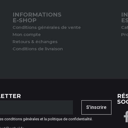
INFORMATIONS
I
E-SHOP
E
Conditions générales de vente
Ca
Mon compte
Pr
Retours & échanges
Conditions de livraison
ETTER
RÉ
SO
S'inscrire
es conditions générales et la politique de confidentialité.