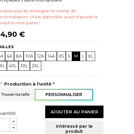
s épaules, il saura vous satisfaire.
oubliez pas de renseigner le champ de
rsonnalisation, s'il est disponible, avant d'ajouter le
oduit à votre panier !
4,90 €
AILLES
4A
6A
8A
10A
12A
14A
XS
S
M
L
XL
5XL
4XL
3XL
2XL

Production à l'unité *
PERSONNALISER
Trouver ma taille
AJOUTER AU PANIER
uantité
Intéressé par le
produit