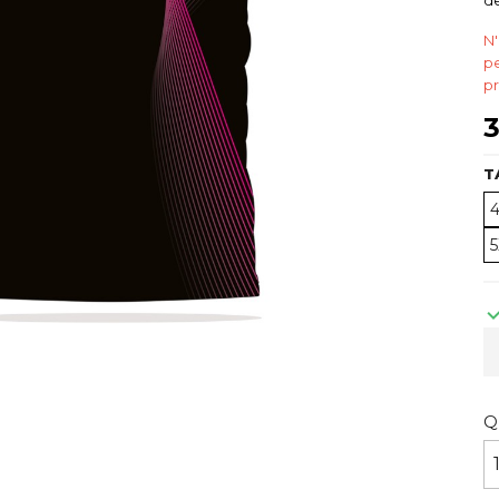
de
N'
pe
pr
3
T
Q