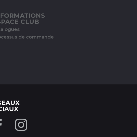
NFORMATIONS
SPACE CLUB
talogues
ocessus de commande
SEAUX
CIAUX