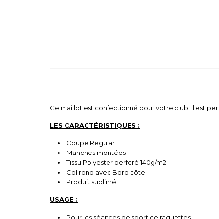
Ce maillot est confectionné pour votre club. Il est per
LES CARACTÉRISTIQUES :
Coupe Regular
Manches montées
Tissu Polyester perforé 140g/m2
Col rond avec Bord côte
Produit sublimé
USAGE :
Pour les séances de sport de raquettes