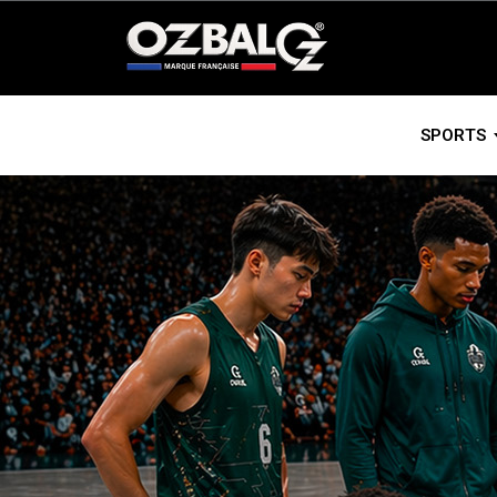
Panneau de gestion des cookies
SPORTS
HANDBALL
BASKETBA
VOLLEYBA
FOOTBALL
PETANQUE
GOLF
RUGBY