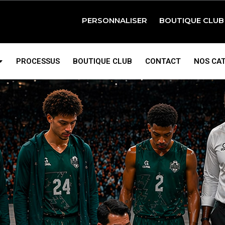
PERSONNALISER
BOUTIQUE CLUB
BASKETBALL
PROCESSUS
BOUTIQUE CLUB
CONTACT
NOS CA
FOOTBALL
HANDBALL
RUGBY
LL
LL
VOLLEYBALL
RAQUETTES ET PRÉ
 ET
PÉTANQUE ET GOLF