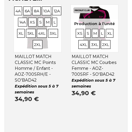
Production à l’unité
TAILLES
TAILLES
TAILLES
TAILLES
TAILLES
4A
6A
8A
10A
12A
TAILLES
TAILLES
TAILLES
TAILLES
TAILLES
TAILLES
14A
XS
S
M
L
Production à l’unité
TAILLES
TAILLES
TAILLES
TAILLES
TAILLES
TAILLES
TAILLES
TAILLES
TAILLES
TAILLE
XL
5XL
4XL
3XL
XS
S
M
L
XL
TAILLES
TAILLES
2XL
4XL
3XL
2XL
MAILLOT MATCH
MAILLOT MATCH
CLASSIC MC Points
CLASSIC MC Courbes
Homme / Enfant -
Femme - AOZ-
AOZ-700SRH/E -
700SRF - SO'BAD42
SO'BAD42
Expédition sous 5 à 7
Expédition sous 5 à 7
semaines
semaines
34,90 €
34,90 €