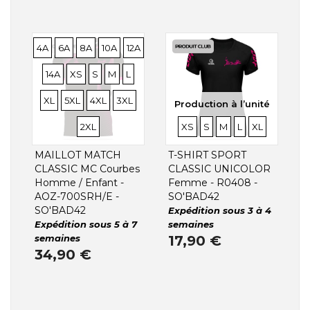
Production à l’unité
TAILLES
TAILLES
TAILLES
TAILLES
TAILLES
4A
6A
8A
10A
12A
TAILLES
TAILLES
TAILLES
TAILLES
TAILLES
TAILLES
14A
XS
S
M
L
TAILLES
TAILLES
TAILLES
TAILLES
XL
5XL
4XL
3XL
Production à l’unité
TAILLES
TAILLES
TAILLES
TAILLES
TAILLES
2XL
XS
S
M
L
XL
MAILLOT MATCH
T-SHIRT SPORT
CLASSIC MC Courbes
CLASSIC UNICOLOR
Homme / Enfant -
Femme - R0408 -
AOZ-700SRH/E -
SO'BAD42
SO'BAD42
Expédition sous 3 à 4
Expédition sous 5 à 7
semaines
semaines
17,90 €
34,90 €