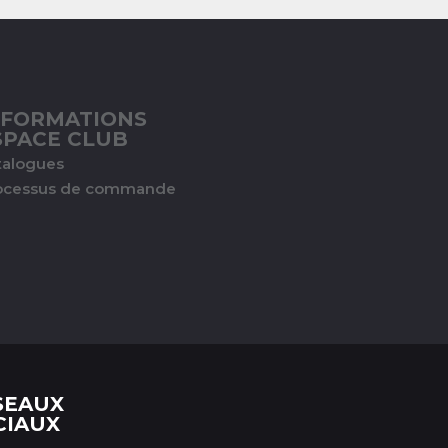
NFORMATIONS
SPACE CLUB
talogues
ocessus de commande
SEAUX
CIAUX