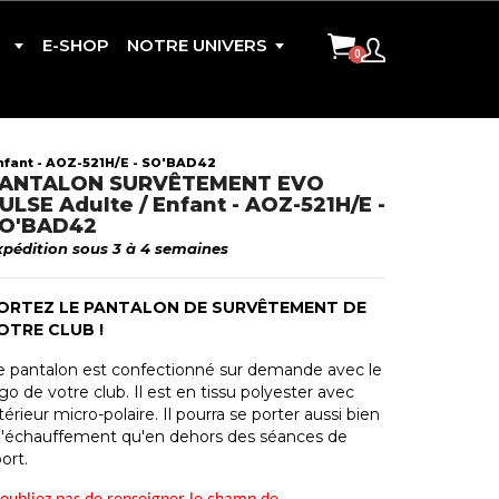
E-SHOP
NOTRE UNIVERS
ant - AOZ-521H/E - SO'BAD42
ANTALON SURVÊTEMENT EVO
CONTACT
ULSE Adulte / Enfant - AOZ-521H/E -
O'BAD42
xpédition sous 3 à 4 semaines
ORTEZ LE PANTALON DE SURVÊTEMENT DE
CISION
OTRE CLUB !
e pantalon est confectionné sur demande avec le
go de votre club. Il est en tissu polyester avec
térieur micro-polaire. Il pourra se porter aussi bien
 l'échauffement qu'en dehors des séances de
ort.