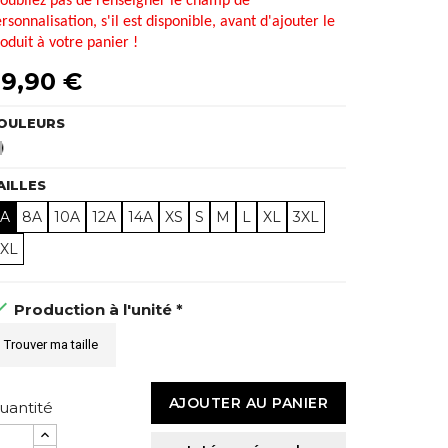
oubliez pas de renseigner le champ de
rsonnalisation, s'il est disponible, avant d'ajouter le
oduit à votre panier !
9,90 €
OULEURS
Noir
AILLES
6A
8A
10A
12A
14A
XS
S
M
L
XL
3XL
2XL

Production à l'unité *
Trouver ma taille
AJOUTER AU PANIER
uantité