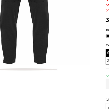
N'
pe
pr
3
C
T
Q