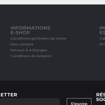
INFORMATIONS
I
E-SHOP
E
Conditions générales de vente
Ca
Mon compte
Pr
Retours & échanges
Conditions de livraison
ETTER
RÉ
SO
S'inscrire