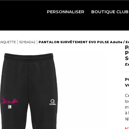
PERSONNALISER
BOUTIQUE CLUB
BASKETBALL
FOOTBALL
RAQUETTE
SO'BAD42
PANTALON SURVÊTEMENT EVO PULSE Adulte / Enf
P
HANDBALL
P
S
RUGBY
E
VOLLEYBALL
P
RAQUETTES ET PRÉ
V
PÉTANQUE ET GOLF
C
lo
in
à
sp