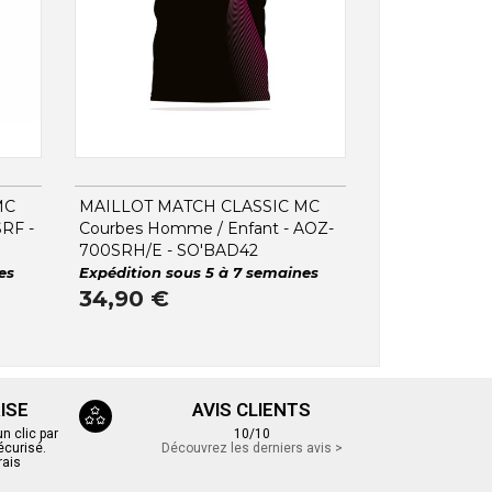
MC
MAILLOT MATCH CLASSIC MC
RF -
Courbes Homme / Enfant - AOZ-
700SRH/E - SO'BAD42
es
Expédition sous 5 à 7 semaines
34,90 €
ISE
AVIS CLIENTS
 clic par
10/10
écurisé.
Découvrez les derniers avis >
rais