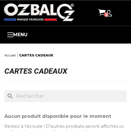
Panneau de gestion des cookies
X
FILTRES
TAILLES
Aucun choix disponible pour ce groupe
MENU
COULEURS
Accueil
CARTES CADEAUX
Aucun choix disponible pour ce groupe
CARTES CADEAUX
DÉLAIS DE PRODUCTION
Aucun choix disponible pour ce groupe
search
TYPE DE COUPE
Aucun choix disponible pour ce groupe
Aucun produit disponible pour le moment
Restez à l'écoute ! D'autres produits seront affichés ici