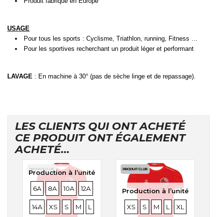
Produit fabriqué en Europe
USAGE
Pour tous les sports : Cyclisme, Triathlon, running, Fitness …
Pour les sportives recherchant un produit léger et performant
LAVAGE
: En machine à 30° (pas de sèche linge et de repassage).
LES CLIENTS QUI ONT ACHETÉ
CE PRODUIT ONT ÉGALEMENT
ACHETÉ...
Production à l’unité
TAILLES
TAILLES
TAILLES
TAILLES
TAILLES
6A
8A
10A
12A
Production à l’unité
TAILLES
TAILLES
TAILLES
TAILLES
TAILLES
TAILLES
TAILLES
TAILLES
TAILLES
TAILLES
TAILLE
14A
XS
S
M
L
XS
S
M
L
XL