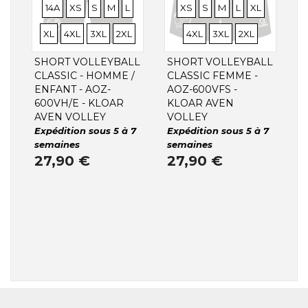
TAILLES
TAILLES
TAILLES
TAILLES
TAILLES
TAILLES
TAILLES
TAILLES
TAILLES
TAILLES
TAILLE
14A
XS
S
M
L
XS
S
M
L
XL
TAILLES
TAILLES
TAILLES
TAILLES
TAILLES
XL
4XL
3XL
2XL
4XL
3XL
2XL
SHORT VOLLEYBALL
SHORT VOLLEYBALL
CLASSIC - HOMME /
CLASSIC FEMME -
ENFANT - AOZ-
AOZ-600VFS -
600VH/E - KLOAR
KLOAR AVEN
AVEN VOLLEY
VOLLEY
Expédition sous 5 à 7
Expédition sous 5 à 7
semaines
semaines
27,90 €
27,90 €