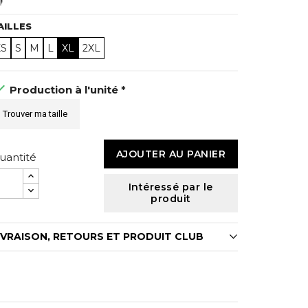
Noir
AILLES
XS
S
M
L
XL
2XL

Production à l'unité *
Trouver ma taille
AJOUTER AU PANIER
uantité
Intéressé par le
produit
IVRAISON, RETOURS ET PRODUIT CLUB