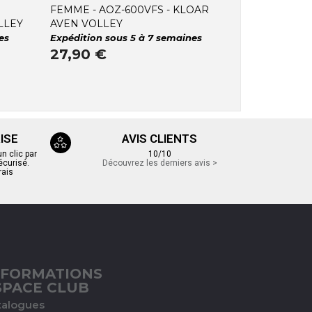
FEMME - AOZ-600VFS - KLOAR
LLEY
AVEN VOLLEY
es
Expédition sous 5 à 7 semaines
27,90 €
ISE
AVIS CLIENTS
 clic par
10/10
écurisé.
Découvrez les derniers avis >
rais
NFORMATIONS
SPACE CLUB
talogues