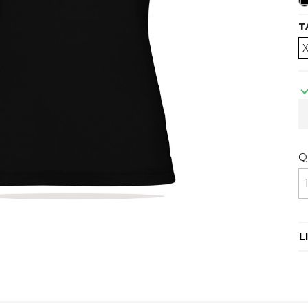
T
Q
L