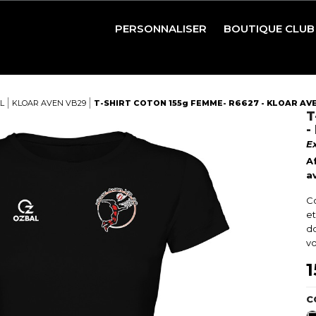
PERSONNALISER
BOUTIQUE CLUB
BASKETBALL
FOOTBALL
L
KLOAR AVEN VB29
T-SHIRT COTON 155g FEMME- R6627 - KLOAR AV
T
HANDBALL
-
E
RUGBY
A
VOLLEYBALL
a
Co
RAQUETTES ET PRÉ
et
do
PÉTANQUE ET GOLF
vo
1
C