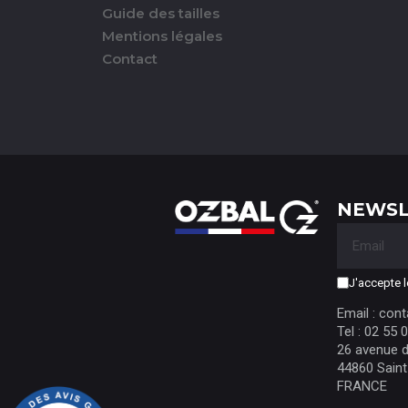
Guide des tailles
Mentions légales
Contact
NEWSL
J'accepte l
Email : con
Tel : 02 55 
26 avenue d
44860 Saint
FRANCE