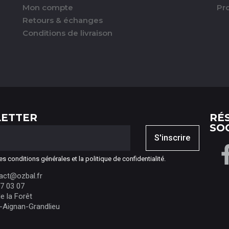
Mon compte
Pr
Retours & échanges
Conditions de livraison
ETTER
RÉ
SO
S'inscrire
es conditions générales et la politique de confidentialité.
tact@ozbal.fr
07 03 07
e la Forêt
-Aignan-Grandlieu