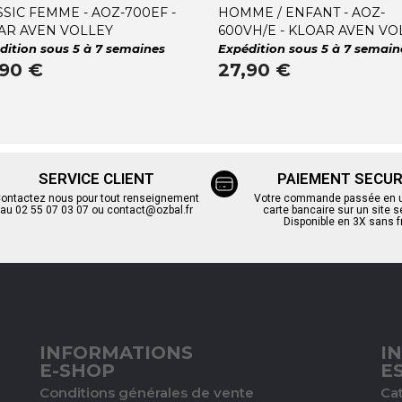
SSIC FEMME - AOZ-700EF -
HOMME / ENFANT - AOZ-
AR AVEN VOLLEY
600VH/E - KLOAR AVEN VO
dition sous 5 à 7 semaines
Expédition sous 5 à 7 semain
,90 €
27,90 €
SERVICE CLIENT
PAIEMENT SECUR
ontactez nous pour tout renseignement
Votre commande passée en un
au 02 55 07 03 07 ou contact@ozbal.fr
carte bancaire sur un site s
Disponible en 3X sans f
INFORMATIONS
I
E-SHOP
E
Conditions générales de vente
Ca