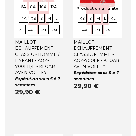
TAILLES
TAILLES
TAILLES
TAILLES
TAILLES
6A
8A
10A
12A
Production à l’unité
TAILLES
TAILLES
TAILLES
TAILLES
TAILLES
TAILLES
TAILLES
TAILLES
TAILLES
TAILLES
TAILLE
14A
XS
S
M
L
XS
S
M
L
XL
TAILLES
TAILLES
TAILLES
TAILLES
TAILLES
XL
4XL
3XL
2XL
4XL
3XL
2XL
MAILLOT
MAILLOT
ECHAUFFEMENT
ECHAUFFEMENT
CLASSIC - HOMME /
CLASSIC FEMME -
ENFANT - AOZ-
AOZ-700EF - KLOAR
700EH/E - KLOAR
AVEN VOLLEY
AVEN VOLLEY
Expédition sous 5 à 7
Expédition sous 5 à 7
semaines
semaines
29,90 €
29,90 €