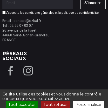
S'inscrire
J'accepte les conditions générales et la politique de confidentialité.
Email : contact@ozbal.fr
Tel : 02 55 07 03 07
26 avenue de la Forêt
44860 Saint-Aignan-Grandlieu
FRANCE
RÉSEAUX
SOCIAUX
Ce site utilise des cookies et vous donne le contrôle
Tous droits réservés OZBAL-
Mentions légales
-
Conditions
sur ceux que vous souhaitez activer
8.2
/10
générales de ventes
9 avis
Tout accepter
Tout refuser
Personnaliser