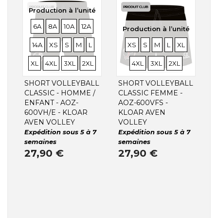
Production à l’unité
TAILLES
TAILLES
TAILLES
TAILLES
TAILLES
6A
8A
10A
12A
Production à l’unité
TAILLES
TAILLES
TAILLES
TAILLES
TAILLES
TAILLES
TAILLES
TAILLES
TAILLES
TAILLES
TAILLE
14A
XS
S
M
L
XS
S
M
L
XL
TAILLES
TAILLES
TAILLES
TAILLES
TAILLES
XL
4XL
3XL
2XL
4XL
3XL
2XL
SHORT VOLLEYBALL
SHORT VOLLEYBALL
CLASSIC - HOMME /
CLASSIC FEMME -
ENFANT - AOZ-
AOZ-600VFS -
600VH/E - KLOAR
KLOAR AVEN
AVEN VOLLEY
VOLLEY
Expédition sous 5 à 7
Expédition sous 5 à 7
semaines
semaines
27,90 €
27,90 €