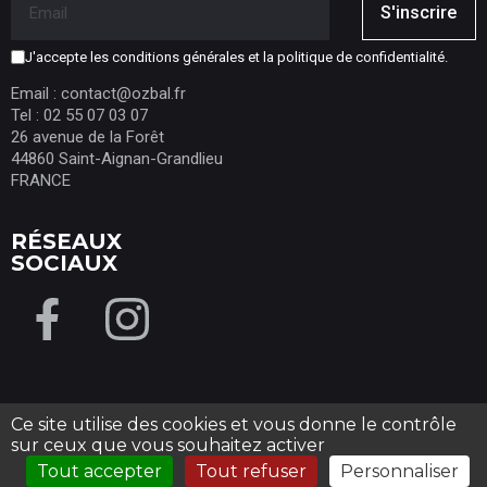
S'inscrire
J'accepte les conditions générales et la politique de confidentialité.
Email : contact@ozbal.fr
Tel : 02 55 07 03 07
26 avenue de la Forêt
44860 Saint-Aignan-Grandlieu
FRANCE
RÉSEAUX
SOCIAUX
Ce site utilise des cookies et vous donne le contrôle
Tous droits réservés OZBAL-
Mentions légales
-
Conditions
sur ceux que vous souhaitez activer
8.2
/10
générales de ventes
9 avis
Tout accepter
Tout refuser
Personnaliser