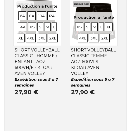
Production à l’unité
TAILLES
TAILLES
TAILLES
TAILLES
TAILLES
6A
8A
10A
12A
Production à l’unité
TAILLES
TAILLES
TAILLES
TAILLES
TAILLES
TAILLES
TAILLES
TAILLES
TAILLES
TAILLES
TAILLE
14A
XS
S
M
L
XS
S
M
L
XL
TAILLES
TAILLES
TAILLES
TAILLES
TAILLES
XL
4XL
3XL
2XL
4XL
3XL
2XL
SHORT VOLLEYBALL
SHORT VOLLEYBALL
CLASSIC - HOMME /
CLASSIC FEMME -
ENFANT - AOZ-
AOZ-600VFS -
600VH/E - KLOAR
KLOAR AVEN
AVEN VOLLEY
VOLLEY
Expédition sous 5 à 7
Expédition sous 5 à 7
semaines
semaines
27,90 €
27,90 €