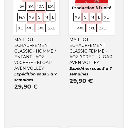
TAILLES
TAILLES
TAILLES
TAILLES
TAILLES
6A
8A
10A
12A
Production à l’unité
TAILLES
TAILLES
TAILLES
TAILLES
TAILLES
TAILLES
TAILLES
TAILLES
TAILLES
TAILLES
TAILLE
14A
XS
S
M
L
XS
S
M
L
XL
TAILLES
TAILLES
TAILLES
TAILLES
TAILLES
XL
4XL
3XL
2XL
4XL
3XL
2XL
MAILLOT
MAILLOT
ECHAUFFEMENT
ECHAUFFEMENT
CLASSIC - HOMME /
CLASSIC FEMME -
ENFANT - AOZ-
AOZ-700EF - KLOAR
700EH/E - KLOAR
AVEN VOLLEY
AVEN VOLLEY
Expédition sous 5 à 7
Expédition sous 5 à 7
semaines
semaines
29,90 €
29,90 €